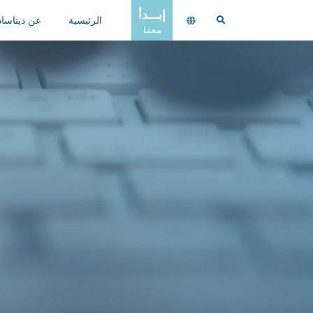
إبـــدأ
الرئيسية
عن ديتاساد
مـعـنـا