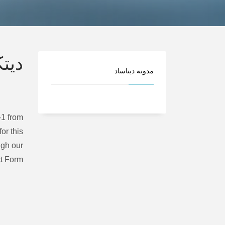
ديتك
مدونة ديتاساد
-1 from
or this
ugh our
t Form.