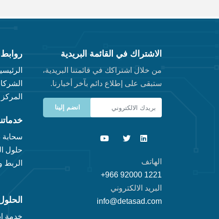
الاشتراك في القائمة البريدية
روابط 
من خلال اشتراكك في قائمتنا البريدية،
الرئيسي
ستبقى على إطلاع دائم بآخر أخبارنا.
الشركاء
المركز 
خدماتنا
سحابة د
حلول ال
الهاتف
الربط 
+966 92000 1221
البريد الالكتروني
الحلول
info@detasad.com
خدمة ‬‬