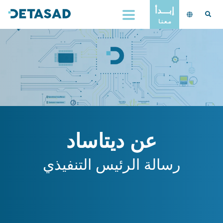
إبـــدأ
مـعـنـا
عن ديتاساد
رسالة الرئيس التنفيذي