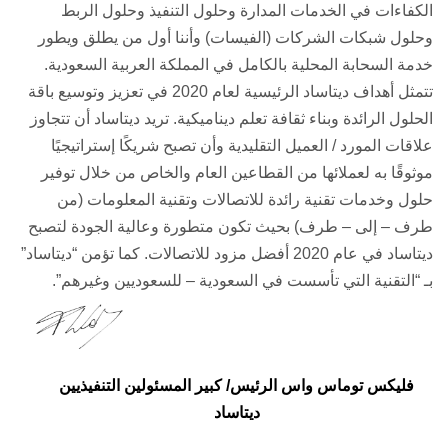
الكفاءات في الخدمات المدارة وحلول التنفيذ وحلول الربط
وحلول شبكات الشركات (الفيسات) وأننا أول من يطلق ويطور
خدمة السحابة المحلية بالكامل في المملكة العربية السعودية.
تتمثل أهداف ديتاساد الرئيسية لعام 2020 في تعزيز وتوسيع باقة
الحلول الرائدة وبناء ثقافة تعلم ديناميكية. تريد ديتاساد أن تتجاوز
علاقات المورد / العميل التقليدية وأن تصبح شريكًا إستراتيجيًا
موثوقًا به لعملائها من القطاعين العام والخاص من خلال توفير
حلول وخدمات تقنية رائدة للاتصالات وتقنية المعلومات (من
طرف – إلى – طرف) بحيث تكون متطورة وعالية الجودة لتصبح
ديتاساد في عام 2020 أفضل مزود للاتصالات. كما تؤمن “ديتاساد”
بـ “التقنية التي تأسست في السعودية – للسعوديين وغيرهم”.
فليكس توماس واس الرئيس/ كبير المسئولين التنفيذيين
ديتاساد