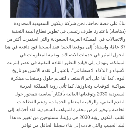
بناءً على قصة نجاحنا، نحن شركة ديتكون السعودية المحدودة
(ديتاساد) باعتبارنا طرف رئيسي في تطوير قطاع البنية التحتية
والاتصالات في المملكة العربية السعودية والتي استمرت أكثر من
37 عامًا، واستناداً إلى موقعنا الجيد؛ فقد أصبحنا قوة دافعة في هذا
التحول المثير في خدمات الاتصالات وتقنية المعلومات في
المملكة، ونهدف إلى قيادة التطور القادم للتقنية في عصر إنترنت
الأشياء و “الذكاء الاصطناعي”، باعتبار أن تقدم الأمس هو تاريخ
اليوم. كما أننا على أتم الاستعداد لتقديم حلول ومنتجات مبتكرة
لمواكبة التوقعات وتجاوزها. كما تأتي رؤية المملكة العربية
السعودية 2030 وتوقعاتها العالية بأفكار أساسية تتمحور حول
التقدم التقني، والرقمنة لمعظم الخدمات، ودعم القطاعات
الخاصة وتوفير فرص محفزة للمواهب السعودية. لقد أخذناها إلى
القلب، لتكون رؤية 2030 هي رؤيتنا، مستوحين من تغييرات هذا
البلد الحبيب والتي قادت إلى بناء سجلنا الحافل من توافر