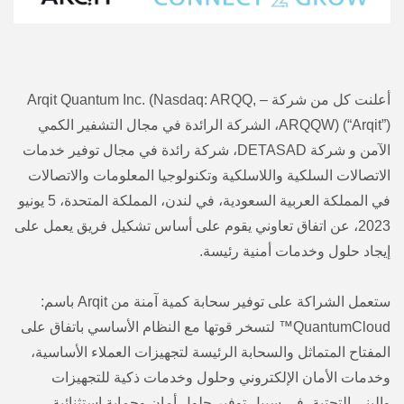
أعلنت كل من شركة – Arqit Quantum Inc. (Nasdaq: ARQQ,
ARQQW) (“Arqit”)، الشركة الرائدة في مجال التشفير الكمي
الآمن و شركة DETASAD، شركة رائدة في مجال توفير خدمات
الاتصالات السلكية واللاسلكية وتكنولوجيا المعلومات والاتصالات
في المملكة العربية السعودية، في لندن، المملكة المتحدة، 5 يونيو
2023، عن اتفاق تعاوني يقوم على أساس تشكيل فريق يعمل على
إيجاد حلول وخدمات أمنية رئيسة.
ستعمل الشراكة على توفير سحابة كمية آمنة من Arqit باسم:
QuantumCloud™ لتسخر قوتها مع النظام الأساسي باتفاق على
المفتاح المتماثل والسحابة الرئيسة لتجهيزات العملاء الأساسية،
وخدمات الأمان الإلكتروني وحلول وخدمات ذكية للتجهيزات
والبنى التحتية، في سبيل توفير حلول أمان وحماية استثنائية