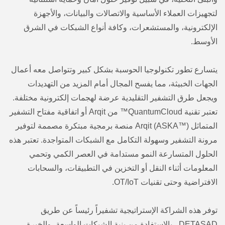
لتجهيزات العملاء الأساسية والاتصالات والبيانات، والأجهزة
الإلكترونية، والمستشعرات، وكافة أنواع الشبكات في الشرق
الأوسط.
يتسارع تطور تكنولوجيا الحوسبة بشكل كبير وتتواصل معه أعمال
الجهات الخبيثة، مما يفسح المجال أمام المزيد من التهديدات
ويجعل طرق التشفير التقليدية عرضة لهجمات إلكترونية مختلفة.
تعتبر تقنية QuantumCloud™ من Arqit أو اتفاقية مفتاح التشفير
المتماثل Arqit (ASKA™) منصة برمجية مبتكرة مصممة لتوفير
مرونة التشفير وسهولة التكامل مع الشبكات المتواجدة. تعتبر هذه
الحلول المتسارعة النمو مستدامة في العصر الكمي وتحمي
المعلومات أثناء النقل أو التخزين في التطبيقات، والسحابات
الافتراضية وحتى تقنيات OT/IoT.
توفر هذه الشراكة الإستراتيجية تشفيراً رئيساً عن طريق
DETASAD ، بالاستفادة من بنية الشبكات الواسعة، والخبرة