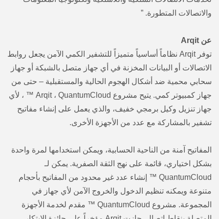
والاتصالات المتطورة. ”
عن Arqit
توفر Arqit نظاماً أساسياً متميزاً للتشفير الكمي الآمن يجعل روابط
الاتصالات أو البيانات المخزنة في أي جهاز متصل بالشبكة أو جهاز
سحابي محمية ضد أشكال الهجوم الحالية والمستقبلية – حتى من
جهاز كمبيوتر كمي. يتيح مشروع Arqit ، QuantumCloud ™ ، لأي
جهاز تنزيل وكيل برمجي خفيف، والذي يعمل على إنشاء مفاتيح
تشفير بالمشاركة مع عدد من الأجهزة الأخرى.
المفاتيح آمنة من الناحية الحسابية، ويمكن استخدامها لمرة واحدة
بشكل اختياري، قائمة على نهج الثقة الصفرية. يمكن لـ
QuantumCloud ™ إنشاء عدد غير محدود من المفاتيح بأحجام
متنوعة ويمكنه تنظيم الدخول والخروج الآمن لأي جهاز في
المجموعة. مشروع QuantumCloud ™ مقدم لخدمة الأجهزة
المتصلة بنقاط اتصال. حازت Arqit مؤخراً على جائزة الابتكار