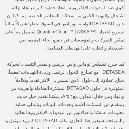
أقوى ضد التهديدات الإلكترونية واتخاذ خطوة كبيرة باتجاه إزالة
الانتحال والتهديد الكمي من سجلات المخاطر الخاصة بهم. كما أن
خبرة DETASAD الواسعة وريادتها في السوق تجعلها شريكاً مثالياً
لتسريع اعتماد .QuantumCloud ™ ( ASKA ™) سنعمل معاً على
تمكين الشركات والمؤسسات في جميع أنحاء المنطقة من
الاستعداد والتغلب على التهديدات المتنامية”.
كما صرح فيليكس توماس واس الرئيس والمدير التنفيذي لشركة
DETASDA: “مع تسارع التحول الرقمي وزيادة التهديدات تعقيداً،
يحتاج عملاؤنا إلى حلول الأمن السيبراني الأكثر تقدماً وتكاملاً
المتوفرة في حلول DETASAD المبتكرة الشاملة والفريدة من
نوعها. ومن خلال التعاون مع Arqit، يمكننا تقديم جيل حديث
ومتقدم من الشبكات الآمنة وخدمات البيانات وبالتالي حماية
معلومات عملائنا واتصالاتهم من التهديدات الإلكترونية الحالية
والمتوقعة. سيعزز هذا التعاون مكانة DETASAD كمزود موثوق به
لخدمات الاتصالات السلكية واللاسلكية وتكنولوجيا المعلومات