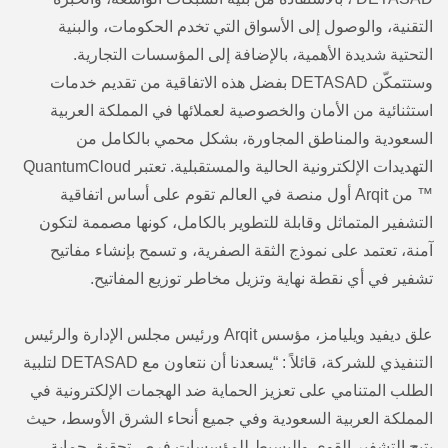
التقنية، والوصول إلى الأسواق التي تخدم الحكومات، والبنية
التحتية شديدة الأهمية، بالإضافة إلى المؤسسات التجارية.
وستتمكّن DETASAD بفضل هذه الاتفاقية من تقديم خدمات
استثنائية من الأمان والخصوصية لعملائها في المملكة العربية
السعودية والمناطق المجاورة، بشكل محمي بالكامل من
التهديدات الإلكترونية الحالية والمستقبلية. تعتبر QuantumCloud
™ من Arqit أول منصة في العالم تقوم على أساس اتفاقية
التشفير المتماثل وقابلة للتطوير بالكامل، كونها مصممة لتكون
آمنة، تعتمد على نموذج الثقة الصفرية، و تسمح بإنشاء مفاتيح
تشفير في أي نقطة نهاية وتزيل مخاطر توزيع المفاتيح.
علق ديفيد ويليامز، مؤسس Arqit ورئيس مجلس الإدارة والرئيس
التنفيذي للشركة، قائلاً : “يسعدنا أن نتعاون مع DETASAD لتلبية
الطلب المتنامي على تعزيز الحماية ضد الهجمات الإلكترونية في
المملكة العربية السعودية وفي جميع أنحاء الشرق الأوسط، حيث
يتيح التشفير القوي والبسيط للمؤسسات فرص تحقيق حماية