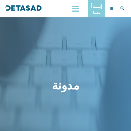
إبـــدأ
مـعـنـا
مدونة